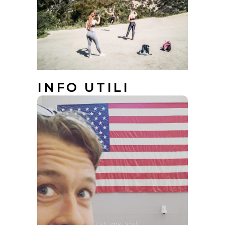
INFO UTILI
PRIMA DI
OGNI
ALTRA
COSA!!
Per qualsiasi viaggio negli STATI