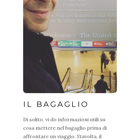
UNITI, non dimenticate:
ASSICURAZIONE SANITARIA
DI VIAGGIO
– ELECTRONIC SYSTEM
ESTA
FOR TRAVEL AUTHORIZATION
Un programma del governo
statunitense che permette di
entrare negli USA per turismo o
affari fino a 90 GG senza
necessità di un visto.
IL BAGAGLIO
Di solito, vi do informazioni utili su
cosa mettere nel bagaglio prima di
affrontare un viaggio. Stavolta, il